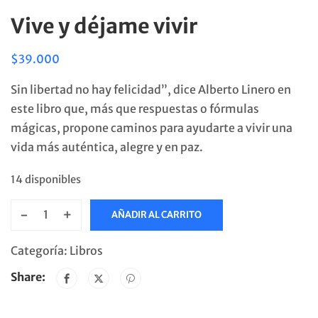
Vive y déjame vivir
$
39.000
Sin libertad no hay felicidad”, dice Alberto Linero en
este libro que, más que respuestas o fórmulas
mágicas, propone caminos para ayudarte a vivir una
vida más auténtica, alegre y en paz.
14 disponibles
-
+
AÑADIR AL CARRITO
Vive
y
Categoría:
Libros
déjame
Share:
vivir
cantidad