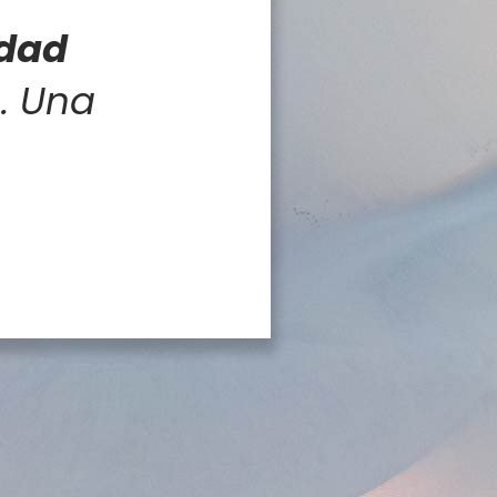
idad
n
. Una