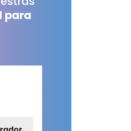
estras
al para
.
rador.