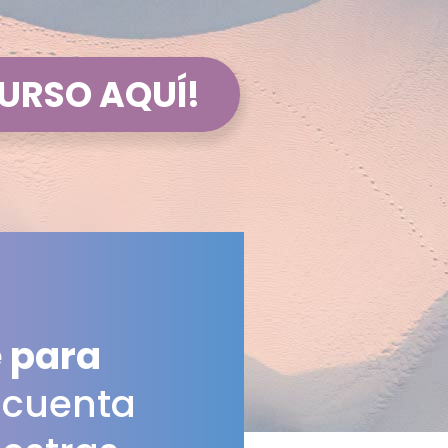
CURSO AQUÍ!
 para
 cuenta