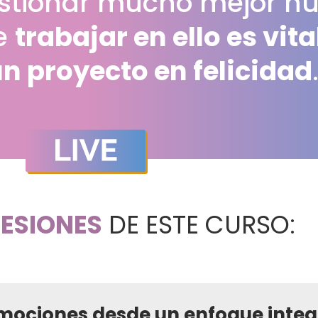
tionar mucho mejor nu
e
trabajar en ello es vit
un proyecto en felicidad
SESIONES
DE ESTE CURSO:
ociones desde un enfoque integ