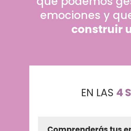
que podemos ges
emociones y qu
construir 
EN LAS
4 
Comprenderás tus em