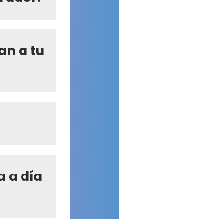
an a tu
a a día