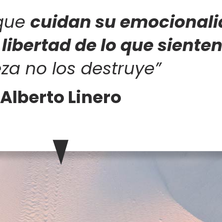
 que
cuidan su emocional
a
libertad de lo que siente
teza no los destruye”
Alberto Linero