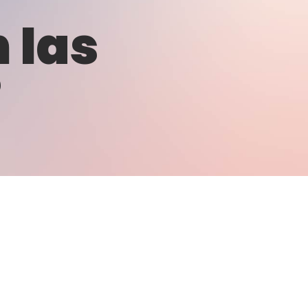
 las
?