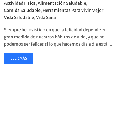
Actividad Fisica
,
Alimentación Saludable
,
Comida Saludable
,
Herramientas Para Vivir Mejor
,
Vida Saludable
,
Vida Sana
Siempre he insistido en que la felicidad depende en
gran medida de nuestros hábitos de vida, y que no
podemos ser felices si lo que hacemos día a día está …
READ
LEER MÁS
MORE
ABOUT
LA
ACTIVIDAD
FÍSICA:
UNA
CLAVE
PARA
VIVIR
MEJOR.