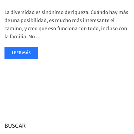
La diversidad es sinónimo de riqueza. Cuándo hay más
de una posibilidad, es mucho más interesante el
camino, y creo que eso funciona con todo, incluso con
la familia. No …
READ
LEER MÁS
MORE
ABOUT
LA
FAMILIA
IDEAL
NO
EXISTE:
HAY
MUCHOS
TIPOS
DE
FAMILIA.
BUSCAR