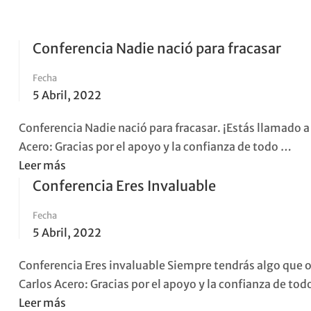
Conferencia Nadie nació para fracasar
Fecha
5 Abril, 2022
Conferencia Nadie nació para fracasar. ¡Estás llamado a 
Acero: Gracias por el apoyo y la confianza de todo …
Read
Leer más
more
Conferencia Eres Invaluable
about
Fecha
Conferencia
5 Abril, 2022
Nadie
nació
Conferencia Eres invaluable Siempre tendrás algo que o
para
Carlos Acero: Gracias por el apoyo y la confianza de to
fracasar
Read
Leer más