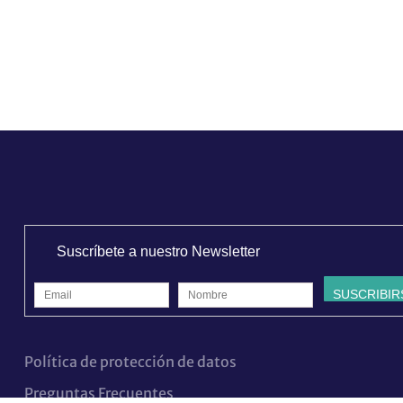
ti
mismo
Suscríbete a nuestro Newsletter
Política de protección de datos
Preguntas Frecuentes