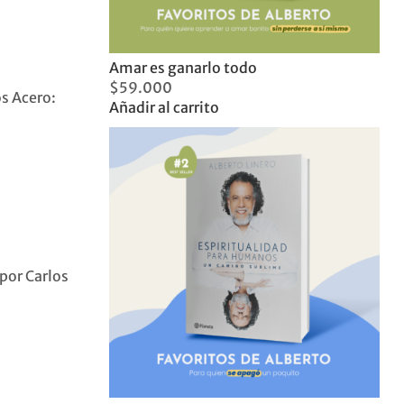
Amar es ganarlo todo
$
59.000
os Acero:
Añadir al carrito
 por Carlos