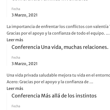
about
Fecha
Conferencia
3 Marzo, 2021
Mi
Vida
La importancia de enfrentar los conflictos con valentía 
de
Gracias por el apoyo y la confianza de todo el equipo. …
otra
Read
Leer más
Manera
more
Conferencia Una vida, muchas relaciones.
about
Fecha
Conferencia
3 Marzo, 2021
Familias
invencibles
Una vida privada saludable mejora tu vida en el entorno
Acero: Gracias por el apoyo y la confianza de …
Read
Leer más
more
Conferencia Más allá de los instintos
about
Fecha
Conferencia