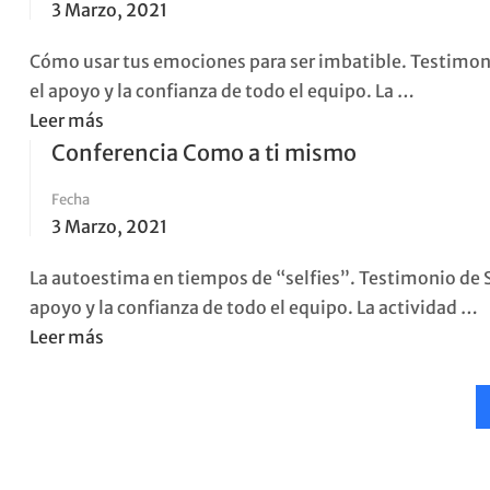
3 Marzo, 2021
Una
vida,
Cómo usar tus emociones para ser imbatible. Testimonio 
muchas
el apoyo y la confianza de todo el equipo. La …
relaciones.
Read
Leer más
more
Conferencia Como a ti mismo
about
Fecha
Conferencia
3 Marzo, 2021
Más
allá
La autoestima en tiempos de “selfies”. Testimonio de Se
de
apoyo y la confianza de todo el equipo. La actividad …
los
Read
Leer más
instintos
more
about
Conferencia
Como
a