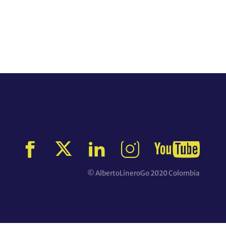
© AlbertoLineroGo 2020 Colombia