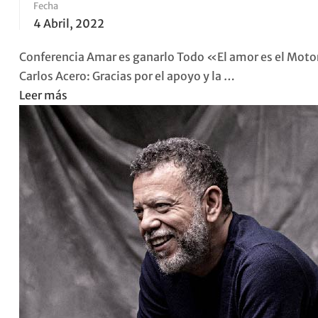
Fecha
Conferencia
4 Abril, 2022
Ninguna
crisis
Conferencia Amar es ganarlo Todo «El amor es el Motor 
me
Carlos Acero: Gracias por el apoyo y la …
gana
Read
Leer más
more
about
Conferencia
Amar
es
ganarlo
Todo